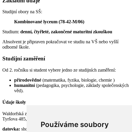
Základní údaje
Studijní obory na SŠ:
Kombinované lyceum (78-42-M/06)
Studium:
denní, čtyřleté, zakončené maturitní zkouškou
Absolvent je připraven pokračovat ve studiu na VŠ nebo vyšší
odborné škole.
Studijní zaměření
Od 2. ročníku si student vybere jedno ze studijních zaměření:
přírodovědné
(matematika, fyzika, biologie, chemie
)
humanitní
(pedagogika, psychologie, základy společenských
věd).
Údaje školy
Waldorfská základní a střední škola Semily, p. o.
Tyršova 485, 513 01 Semily
Používáme soubory
datovka:
shdknnh