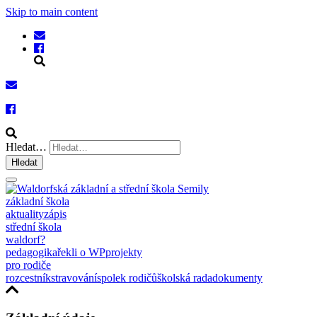
Skip to main content
Hledat…
Hledat
základní škola
aktuality
zápis
střední škola
waldorf?
pedagogika
řekli o WP
projekty
pro rodiče
rozcestník
stravování
spolek rodičů
školská rada
dokumenty