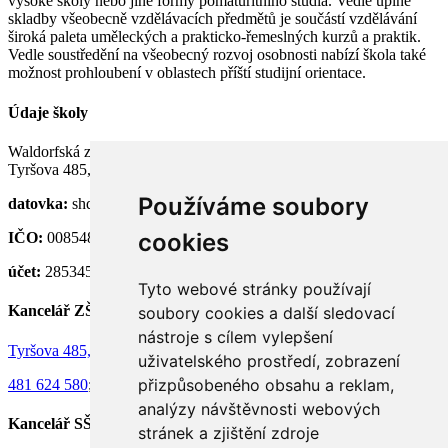
vysoké školy nebo jiné formy pomaturitního studia. Vedle úplné
skladby všeobecně vzdělávacích předmětů je součástí vzdělávání
široká paleta uměleckých a prakticko-řemeslných kurzů a praktik.
Vedle soustředění na všeobecný rozvoj osobnosti nabízí škola také
možnost prohloubení v oblastech příští studijní orientace.
Údaje školy
Waldorfská základní a střední škola Semily, p. o.
Tyršova 485, 513 01 Semily
Používáme soubory
datovka:
shdknnh
cookies
IČO:
00854824
účet:
28534581/0100
Tyto webové stránky používají
Kancelář ZŠ
soubory cookies a další sledovací
nástroje s cílem vylepšení
Tyršova 485, 513 01 Semily
uživatelského prostředí, zobrazení
přizpůsobeného obsahu a reklam,
481 624 580
;
736 130 073
analýzy návštěvnosti webových
Kancelář SŠ
stránek a zjištění zdroje