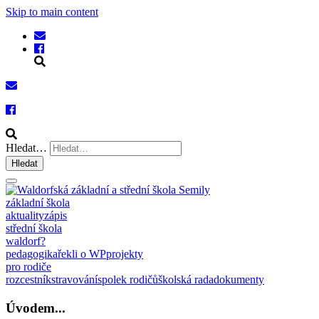
Skip to main content
Hledat…
Hledat
základní škola
aktuality
zápis
střední škola
waldorf?
pedagogika
řekli o WP
projekty
pro rodiče
rozcestník
stravování
spolek rodičů
školská rada
dokumenty
Úvodem...