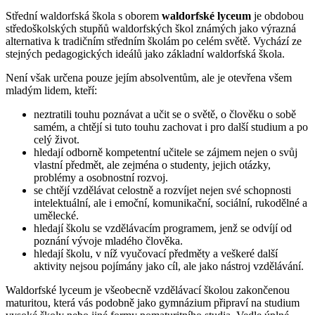
Střední waldorfská škola s oborem
waldorfské lyceum
je obdobou
středoškolských stupňů waldorfských škol známých jako výrazná
alternativa k tradičním středním školám po celém světě. Vychází ze
stejných pedagogických ideálů jako základní waldorfská škola.
Není však určena pouze jejím absolventům, ale je otevřena všem
mladým lidem, kteří:
neztratili touhu poznávat a učit se o světě, o člověku o sobě
samém, a chtějí si tuto touhu zachovat i pro další studium a po
celý život.
hledají odborně kompetentní učitele se zájmem nejen o svůj
vlastní předmět, ale zejména o studenty, jejich otázky,
problémy a osobnostní rozvoj.
se chtějí vzdělávat celostně a rozvíjet nejen své schopnosti
intelektuální, ale i emoční, komunikační, sociální, rukodělné a
umělecké.
hledají školu se vzdělávacím programem, jenž se odvíjí od
poznání vývoje mladého člověka.
hledají školu, v níž vyučovací předměty a veškeré další
aktivity nejsou pojímány jako cíl, ale jako nástroj vzdělávání.
Waldorfské lyceum je všeobecně vzdělávací školou zakončenou
maturitou, která vás podobně jako gymnázium připraví na studium