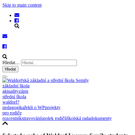
Skip to main content
Hledat…
Hledat
základní škola
aktuality
zápis
střední škola
waldorf?
pedagogika
řekli o WP
projekty
pro rodiče
rozcestník
stravování
spolek rodičů
školská rada
dokumenty