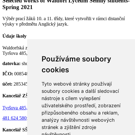
Selected works of Waldorf Lyceum Semily students-
Spring 2021
Výběr prací žáků 10. a 11. třídy, které vytvořili v rámci distanční
výuky v předmětu Anglický jazyk.
Údaje školy
Waldorfská základní a střední škola Semily, p. o.
Tyršova 485, 513 01 Semily
Používáme soubory
datovka:
shdknnh
cookies
IČO:
00854824
Tyto webové stránky používají
účet:
28534581/0100
soubory cookies a další sledovací
Kancelář ZŠ
nástroje s cílem vylepšení
uživatelského prostředí, zobrazení
Tyršova 485, 513 01 Semily
přizpůsobeného obsahu a reklam,
481 624 580
;
736 130 073
analýzy návštěvnosti webových
stránek a zjištění zdroje
Kancelář SŠ
návštěvnosti.