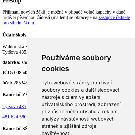
Přestup
Přijímání nových žáků je možné v případě volné kapacity v dané
třídě. S písemnou žádostí (mailem) se obracejte na
zástupce ředitele
pro střední školu
.
Údaje školy
Waldorfská základní a střední škola Semily, p. o.
Tyršova 485, 513 01 Semily
Používáme soubory
datovka:
shdknnh
cookies
IČO:
00854824
Tyto webové stránky používají
účet:
28534581/0100
soubory cookies a další sledovací
Kancelář ZŠ
nástroje s cílem vylepšení
uživatelského prostředí, zobrazení
Tyršova 485, 513 01 Semily
přizpůsobeného obsahu a reklam,
481 624 580
;
736 130 073
analýzy návštěvnosti webových
stránek a zjištění zdroje
Kancelář SŠ
návštěvnosti.