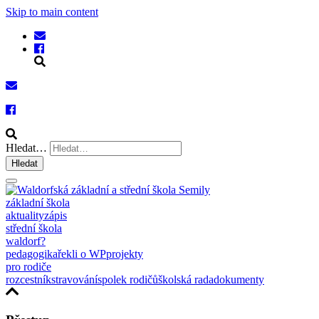
Skip to main content
Hledat…
Hledat
základní škola
aktuality
zápis
střední škola
waldorf?
pedagogika
řekli o WP
projekty
pro rodiče
rozcestník
stravování
spolek rodičů
školská rada
dokumenty