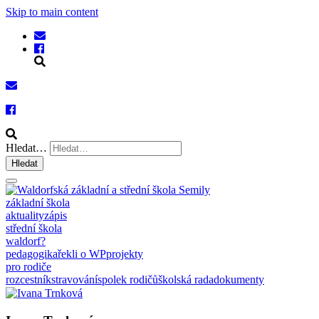
Skip to main content
Hledat…
Hledat
základní škola
aktuality
zápis
střední škola
waldorf?
pedagogika
řekli o WP
projekty
pro rodiče
rozcestník
stravování
spolek rodičů
školská rada
dokumenty