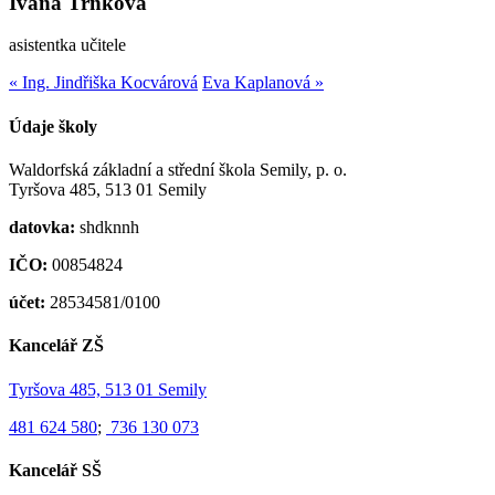
Ivana Trnková
asistentka učitele
« Ing. Jindřiška Kocvárová
Eva Kaplanová »
Údaje školy
Waldorfská základní a střední škola Semily, p. o.
Tyršova 485, 513 01 Semily
datovka:
shdknnh
IČO:
00854824
účet:
28534581/0100
Kancelář ZŠ
Tyršova 485, 513 01 Semily
481 624 580
;
736 130 073
Kancelář SŠ