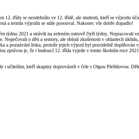
2. třídy se neodehrálo ve 12. třídě, ale studenti, kteří se výjezdu účas
ená a termín výjezdu se stále posouval. Nakonec vše dobře dopadlo!
 týdnu 2021 a strávili na zeleném ostrově čtyři týdny. Nepracovali ve
e. Nepečovali o děti a seniory, ale sbírali zkušenosti v oblastech úklidu
ka a poznávání Irska, protože jejich výjezd byl pravidelně doplňován vý
vělou zprávou je, že i budoucí 12. třída vyjede v tomto školním roce
e i učitelům, kteří skupiny doprovázeli v čele s Olgou Pleštilovou. Dě