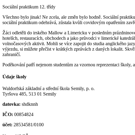
Sociální praktikum 12. třídy
Všechno bylo jinak! Ne zcela, ale změn bylo hodně. Sociální praktikum 1
sociální praktikum odehrává, zůstala kvůli covidovým opatřením zavř
Žáci odletěli do irského Mallow a Limericku v posledním prázdninovém
hotelích, restauracích, obchodech a jako průvodci v limerické katedrál
volnočasových aktivit. Mohli se více zapojit do studia anglického jazy
výjezdu, si můžete přečíst v krátkých zprávách z daných lokalit. Sk
zahraničí.
Poděkování patří nejenom studentům za vzornou reprezentaci školy, al
Údaje školy
Waldorfská základní a střední škola Semily, p. o.
Tyršova 485, 513 01 Semily
datovka:
shdknnh
IČO:
00854824
účet:
28534581/0100