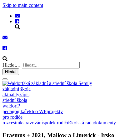
Skip to main content
Hledat…
Hledat
základní škola
aktuality
zápis
střední škola
waldorf?
pedagogika
řekli o WP
projekty
pro rodiče
rozcestník
stravování
spolek rodičů
školská rada
dokumenty
Erasmus + 2021, Mallow a Limerick - Irsko