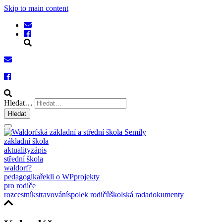
Skip to main content
Hledat…
Hledat
základní škola
aktuality
zápis
střední škola
waldorf?
pedagogika
řekli o WP
projekty
pro rodiče
rozcestník
stravování
spolek rodičů
školská rada
dokumenty