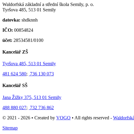
Waldorfská základní a střední škola Semily, p. o.
Tyršova 485, 513 01 Semily
datovka:
shdknnh
IČO:
00854824
účet:
28534581/0100
Kancelář ZŠ
Tyršova 485, 513 01 Semily
481 624 580
;
736 130 073
Kancelář SŠ
Jana Žižky 375, 513 01 Semily
488 880 027
;
732 736 862
© 2021 - 2026 • Created by
VOGO
• All rights reserved -
Waldorfská
Sitemap